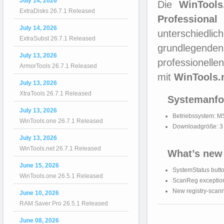
July 14, 2026
Die
WinTools
ExtraDisks 26.7.1 Released
Professional
July 14, 2026
unterschiedl
ExtraSubst 26.7.1 Released
grundlegend
July 13, 2026
professionelle
ArmorTools 26.7.1 Released
mit
WinTools.
July 13, 2026
XtraTools 26.7.1 Released
Systemanfo
July 13, 2026
Betriebssystem: M
WinTools.one 26.7.1 Released
Downloadgröße: 3
July 13, 2026
WinTools.net 26.7.1 Released
What’s new 
June 15, 2026
SystemStatus butto
WinTools.one 26.5.1 Released
ScanReg exception
New registry‑scan
June 10, 2026
RAM Saver Pro 26.5.1 Released
June 08, 2026