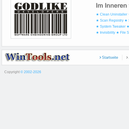
★ Clean Uninstaller
★ Scan Regsistry
★ 
★ System Tweaker
★
★ Invisibility
★ File 
Startseite
Copyright
© 2002-2026