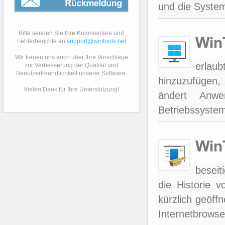
und die System
Rückmeldung
Bitte senden Sie Ihre Kommentare und
Fehlerberichte an
support@wintools.net
Wir freuen uns auch über Ihre Vorschläge
erlau
zur Verbesserung der Qualität und
Benutzerfreundlichkeit unserer Software.
hinzuzufügen, 
Vielen Dank für Ihre Unterstützung!
ändert Anw
Betriebssystems
beseit
die Historie 
kürzlich geöff
Internetbrowse