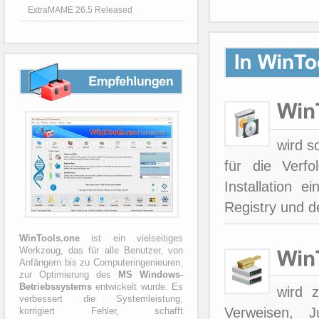
ExtraMAME 26.5 Released
Empfehlungen
wird s
für die Verf
Installation 
Registry und 
WinTools.one
ist ein vielseitiges
Werkzeug, das für alle Benutzer, von
Anfängern bis zu Computeringenieuren,
zur Optimierung des
MS Windows-
Betriebssystems
entwickelt wurde. Es
wird z
verbessert die Systemleistung,
Verweisen, 
korrigiert Fehler, schafft