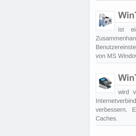
ist e
Zusammenha
Benutzereinst
von MS Window
wird 
Internetverbi
verbessern. E
Caches.