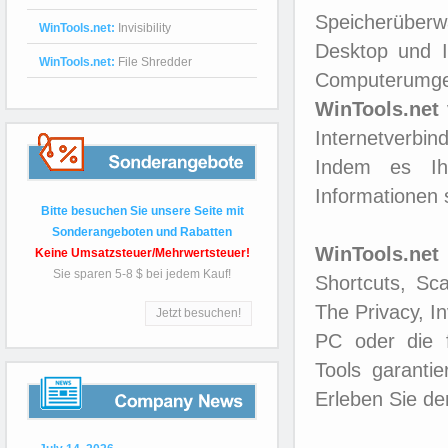
Speicherüber
WinTools.net:
Invisibility
Desktop und I
WinTools.net:
File Shredder
Computerumge
WinTools.net
Internetverbin
Indem es Ihr
Sonderangebote
Informationen 
Bitte besuchen Sie unsere Seite mit
Sonderangeboten und Rabatten
WinTools.net
Keine Umsatzsteuer/Mehrwertsteuer!
Sie sparen 5-8 $ bei jedem Kauf!
Shortcuts, Sc
The Privacy, I
Jetzt besuchen!
PC oder die f
Tools garanti
Erleben Sie de
Company
News